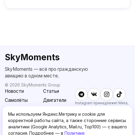
SkyMoments
SkyMoments — всё про гражданскую
авиацию в одном месте.
©
2026
SkyMoments Group
Новости
Статьи
Самолёты
Двигатели
Instagram принадлежит Meta,
признанной экстремистской и
SkyMoments
Подписка
запрещённой в РФ.
Мы используем Яндекс.Метрику и cookie для
AI: Altair
SkyMoments
корректной работы сайта, а также сторонние сервисы
Pro
аналитики (Google Analytics, Mail.ru, Top100) — с вашего
О проекте
Пользовательское
согласия. Подробнее — в
Политике