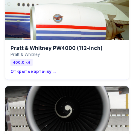
Pratt & Whitney PW4000 (112-inch)
Pratt & Whitney
400.0
кН
Открыть карточку →