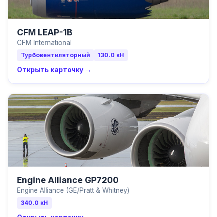
CFM LEAP-1B
CFM International
Турбовентиляторный
130.0
кН
Открыть карточку →
Engine Alliance GP7200
Engine Alliance (GE/Pratt & Whitney)
340.0
кН