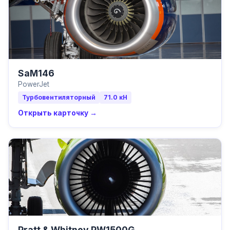
SaM146
PowerJet
Турбовентиляторный
71.0
кН
Открыть карточку →
Pratt & Whitney PW1500G