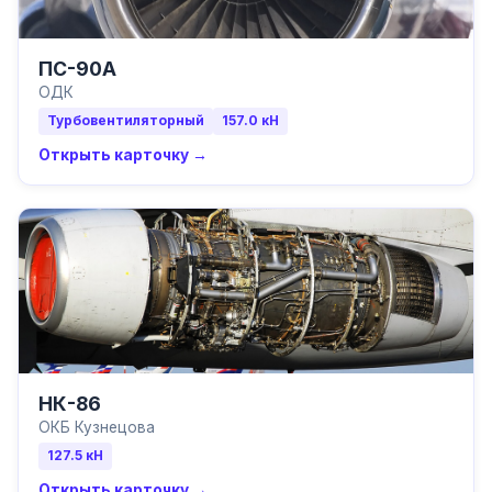
ПС-90А
ОДК
Турбовентиляторный
157.0
кН
Открыть карточку →
НК-86
ОКБ Кузнецова
127.5
кН
Открыть карточку →