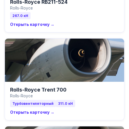
Rolls-Royce RB211-524
Rolls-Royce
267.0
кН
Открыть карточку →
Rolls-Royce Trent 700
Rolls-Royce
Турбовентиляторный
311.0
кН
Открыть карточку →