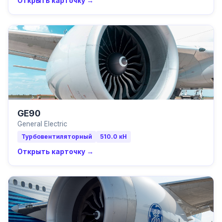
Открыть карточку →
GE90
General Electric
Турбовентиляторный
510.0
кН
Открыть карточку →