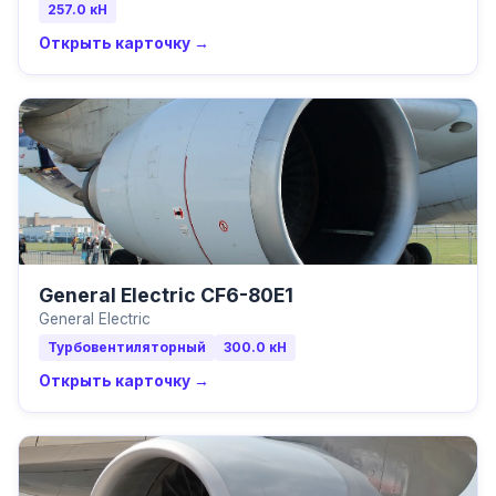
257.0
кН
Открыть карточку →
General Electric CF6-80E1
General Electric
Турбовентиляторный
300.0
кН
Открыть карточку →