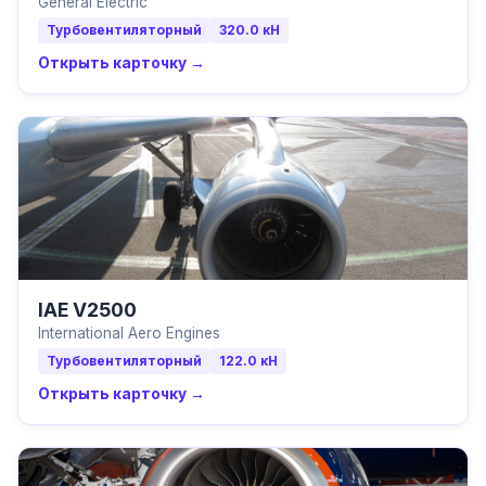
General Electric
Турбовентиляторный
320.0
кН
Открыть карточку →
IAE V2500
International Aero Engines
Турбовентиляторный
122.0
кН
Открыть карточку →