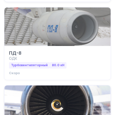
ПД-8
ОДК
Турбовентиляторный
80.0
кН
Скоро