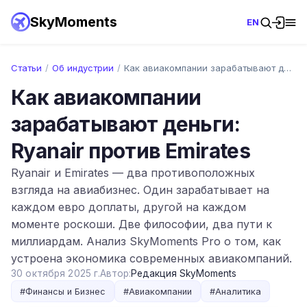
SkyMoments
EN
Статьи
/
Об индустрии
/
Как авиакомпании зарабатывают деньги: Ry…
Как авиакомпании
зарабатывают деньги:
Ryanair против Emirates
Ryanair и Emirates — два противоположных
взгляда на авиабизнес. Один зарабатывает на
каждом евро доплаты, другой на каждом
моменте роскоши. Две философии, два пути к
миллиардам. Анализ SkyMoments Pro о том, как
устроена экономика современных авиакомпаний.
30 октября 2025 г.
Автор:
Редакция SkyMoments
#
Финансы и Бизнес
#
Авиакомпании
#
Аналитика