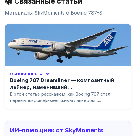
📚 Связанные статьи
Материалы SkyMoments о
Boeing 787-8
ОСНОВНАЯ СТАТЬЯ
Boeing 787 Dreamliner — композитный
лайнер, изменивший
дальнемагистральную авиацию
В этой статье расскажем, как Boeing 787 стал
первым широкофюзеляжным лайнером с
композитным фюзеляжем, почему отказ от bleed air
снизил расход топлива на 20%, как кризис батарей
привёл к заземлению всего флота, и почему модель
point-to-point победила суперхабы.
ИИ-помощник от SkyMoments