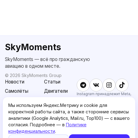
SkyMoments
SkyMoments — всё про гражданскую
авиацию в одном месте.
©
2026
SkyMoments Group
Новости
Статьи
Самолёты
Двигатели
Instagram принадлежит Meta,
признанной экстремистской и
SkyMoments
Подписка
запрещённой в РФ.
Мы используем Яндекс.Метрику и cookie для
AI: Altair
SkyMoments
корректной работы сайта, а также сторонние сервисы
Pro
аналитики (Google Analytics, Mail.ru, Top100) — с вашего
О проекте
Пользовательское
согласия. Подробнее — в
Политике
соглашение
конфиденциальности
.
5