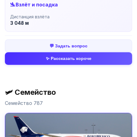
🛬
Взлёт и посадка
Дистанция взлёта
3 048 м
💬 Задать вопрос
✨ Рассказать короче
🛩️ Семейство
Семейство 787