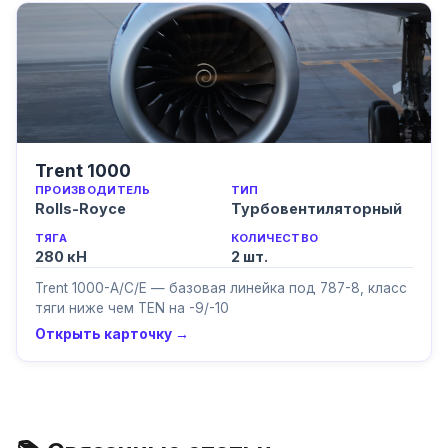
Trent 1000
ПРОИЗВОДИТЕЛЬ
ТИП
Rolls-Royce
Турбовентиляторный
ТЯГА
КОЛИЧЕСТВО
280 кН
2
шт.
Trent 1000-A/C/E — базовая линейка под 787-8, класс
тяги ниже чем TEN на -9/-10
Открыть карточку →