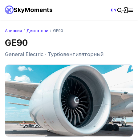
SkyMoments
EN
Авиация
/
Двигатели
/
GE90
GE90
General Electric · Турбовентиляторный