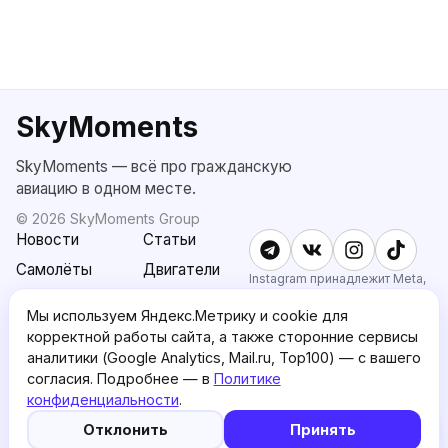
SkyMoments
SkyMoments — всё про гражданскую
авиацию в одном месте.
©
2026
SkyMoments Group
Новости
Статьи
Самолёты
Двигатели
Instagram принадлежит Meta,
признанной экстремистской и
SkyMoments
Подписка
запрещённой в РФ.
Мы используем Яндекс.Метрику и cookie для
AI: Altair
SkyMoments
корректной работы сайта, а также сторонние сервисы
Pro
аналитики (Google Analytics, Mail.ru, Top100) — с вашего
О проекте
Пользовательское
согласия. Подробнее — в
Политике
соглашение
конфиденциальности
.
5
🤖
Политика
English version
Отклонить
Принять
конфиденциальности