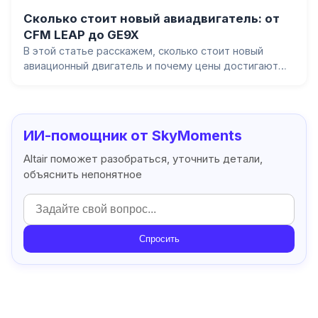
Сколько стоит новый авиадвигатель: от
CFM LEAP до GE9X
В этой статье расскажем, сколько стоит новый
авиационный двигатель и почему цены достигают
десятков миллионов долларов. Разберём стоимость
двигателей для узкофюзеляжных и
широкофюзеляжных самолётов, объясним, что
формирует цену, и расскажем о материалах,
ИИ-помощник от SkyMoments
технологиях и послепродажном обслуживании.
Altair поможет разобраться, уточнить детали,
объяснить непонятное
Спросить