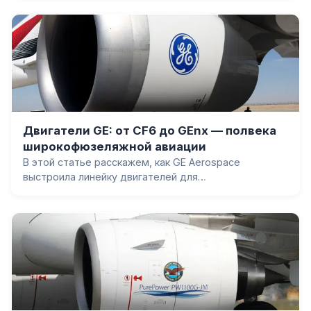
получил ETOPS-180 в день ввода в строй, как
двигатель GE90 стал крупнейшим в истории, и
почему 777-300ER вытеснил четырёхдвигательные
самолёты с дальних маршрутов.
Двигатели GE: от CF6 до GEnx — полвека
широкофюзеляжной авиации
В этой статье расскажем, как GE Aerospace
выстроила линейку двигателей для
широкофюзеляжных самолётов: от CF6 на DC-10 и
Boeing 747 до рекордного по тяге GE90 на 777 и
композитного GEnx на 787 и 747-8.