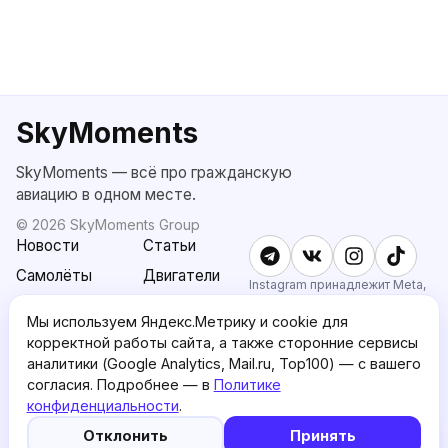
SkyMoments
SkyMoments — всё про гражданскую
авиацию в одном месте.
©
2026
SkyMoments Group
Новости
Статьи
Самолёты
Двигатели
Instagram принадлежит Meta,
признанной экстремистской и
SkyMoments
Подписка
запрещённой в РФ.
Мы используем Яндекс.Метрику и cookie для
AI: Altair
SkyMoments
корректной работы сайта, а также сторонние сервисы
Pro
аналитики (Google Analytics, Mail.ru, Top100) — с вашего
О проекте
Пользовательское
согласия. Подробнее — в
Политике
соглашение
конфиденциальности
.
5
🤖
Политика
English version
Отклонить
Принять