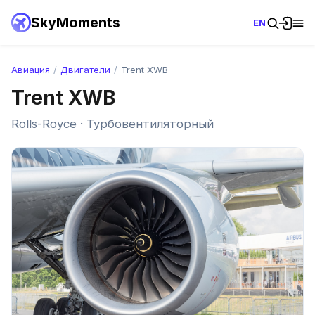
SkyMoments
EN
Авиация
/
Двигатели
/
Trent XWB
Trent XWB
Rolls-Royce · Турбовентиляторный