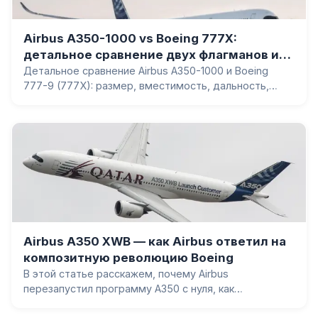
Airbus A350-1000 vs Boeing 777X:
детальное сравнение двух флагманов и
вывод редакции
Детальное сравнение Airbus A350-1000 и Boeing
777-9 (777X): размер, вместимость, дальность,
двигатели, заказы и статус программ. Какой самолёт
лучше здесь и сейчас и почему — вывод аналитиков
редакции SkyMoments.
Airbus A350 XWB — как Airbus ответил на
композитную революцию Boeing
В этой статье расскажем, почему Airbus
перезапустил программу A350 с нуля, как
композитный фюзеляж и двигатель Trent XWB