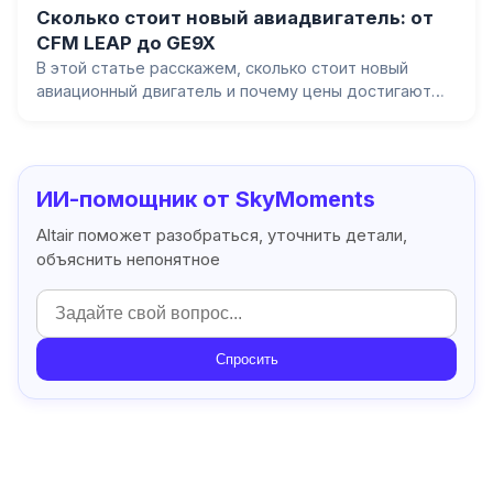
Сколько стоит новый авиадвигатель: от
CFM LEAP до GE9X
В этой статье расскажем, сколько стоит новый
авиационный двигатель и почему цены достигают
десятков миллионов долларов. Разберём стоимость
двигателей для узкофюзеляжных и
широкофюзеляжных самолётов, объясним, что
формирует цену, и расскажем о материалах,
ИИ-помощник от SkyMoments
технологиях и послепродажном обслуживании.
Altair поможет разобраться, уточнить детали,
объяснить непонятное
Спросить