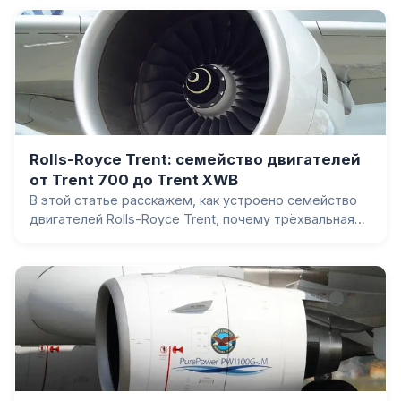
обеспечили 25% экономии топлива, чем A350-
900ULR позволил возобновить самый длинный рейс в
мире, и почему A350 стал одним из самолётов,
завершивших эпоху четырёхдвигательных лайнеров.
Rolls-Royce Trent: семейство двигателей
от Trent 700 до Trent XWB
В этой статье расскажем, как устроено семейство
двигателей Rolls-Royce Trent, почему трёхвальная
архитектура позволила одному замыслу вырасти в
семь поколений, и чем различаются Trent 700, 800,
900, 1000, XWB и 7000.