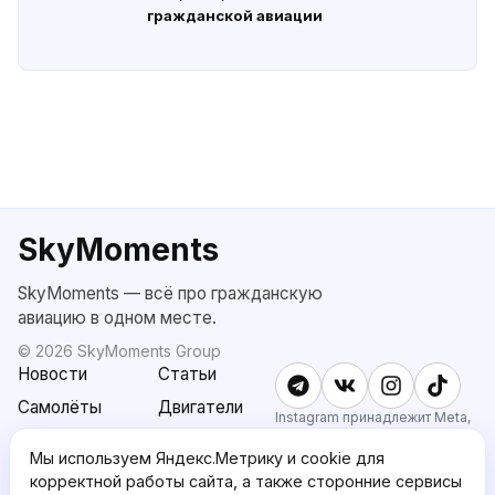
гражданской авиации
SkyMoments
SkyMoments — всё про гражданскую
авиацию в одном месте.
©
2026
SkyMoments Group
Новости
Статьи
Самолёты
Двигатели
Instagram принадлежит Meta,
признанной экстремистской и
SkyMoments
Подписка
запрещённой в РФ.
Мы используем Яндекс.Метрику и cookie для
AI: Altair
SkyMoments
корректной работы сайта, а также сторонние сервисы
Pro