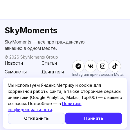
SkyMoments
SkyMoments — всё про гражданскую
авиацию в одном месте.
©
2026
SkyMoments Group
Новости
Статьи
Самолёты
Двигатели
Instagram принадлежит Meta,
признанной экстремистской и
SkyMoments
Подписка
запрещённой в РФ.
Мы используем Яндекс.Метрику и cookie для
AI: Altair
SkyMoments
корректной работы сайта, а также сторонние сервисы
Pro
аналитики (Google Analytics, Mail.ru, Top100) — с вашего
О проекте
Пользовательское
согласия. Подробнее — в
Политике
соглашение
конфиденциальности
.
Политика
English version
Отклонить
Принять
конфиденциальности