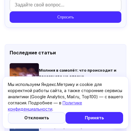
Спросить
Последние статьи
Молния в самолёт: что происходит и
почему это не опасно
Мы используем Яндекс.Метрику и cookie для
корректной работы сайта, а также сторонние сервисы
Схема салона Boeing 767-300: лучшие
аналитики (Google Analytics, Mail.ru, Top100) — с вашего
места у Azur Air
согласия. Подробнее — в
Политике
конфиденциальности
.
5
🤖
Отклонить
Принять
Конденсационные следы самолётов:
физика, миф о химтрейлах и климат