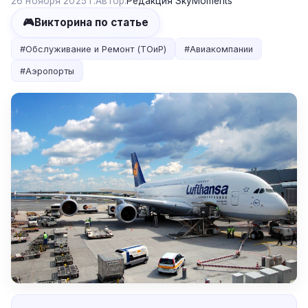
26 ноября 2025 г.
Автор:
Редакция SkyMoments
🎮
Викторина по статье
#
Обслуживание и Ремонт (ТОиР)
#
Авиакомпании
#
Аэропорты