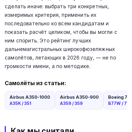
сделать иначе: выбрать три конкретных,
измеримых критерия, применить их
последовательно ко всем кандидатам и
показать расчёт целиком, чтобы вы могли с
ним спорить. Это рейтинг лучших
дальнемагистральных широкофюзеляжных
самолётов, летающих в 2026 году, — не по
громкости имени, а по методике.
Самолёты из статьи:
Airbus A350-1000
Airbus A350-900
Boeing 77
A35K / 351
A359 / 359
B77W / 77
Как мы считали