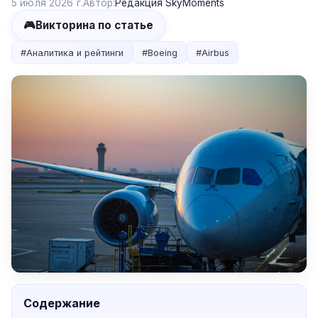
5 июля 2026 г.
Автор:
Редакция SkyMoments
🎮
Викторина по статье
#
Аналитика и рейтинги
#
Boeing
#
Airbus
Содержание