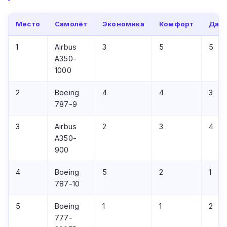
Место
Самолёт
Экономика
Комфорт
Даль
1
Airbus
3
5
5
A350-
1000
2
Boeing
4
4
3
787-9
3
Airbus
2
3
4
A350-
900
4
Boeing
5
2
1
787-10
5
Boeing
1
1
2
777-