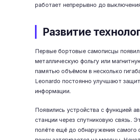
работает непрерывно до выключения
Развитие техноло
Первые бортовые самописцы появили
металлическую фольгу или магнитну
памятью объёмом в несколько гигаба
Leonardo постоянно улучшают защит
информации.
Появились устройства с функцией а
станции через спутниковую связь. Э
полёте ещё до обнаружения самого с
поиск затягивается на месяцы. Нек