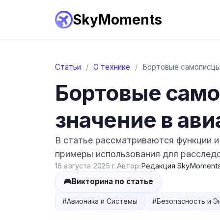
SkyMoments
Статьи
/
О технике
/
Бортовые само
значение в ав
В статье рассматриваются функции и 
примеры использования для расслед
16 августа 2025 г.
Автор:
Редакция SkyMoment
🎮
Викторина по статье
#
Авионика и Системы
#
Безопасность и Э