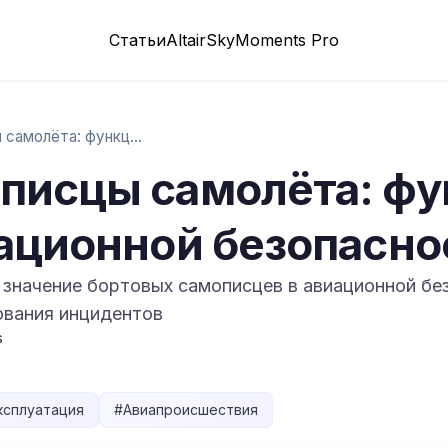
Статьи
Altair
SkyMoments Pro
Бортовые самописцы самолёта: функции и з…
писцы самолёта: фу
иационной безопасно
значение бортовых самописцев в авиационной без
ования инцидентов
s
ксплуатация
#
Авиапроисшествия