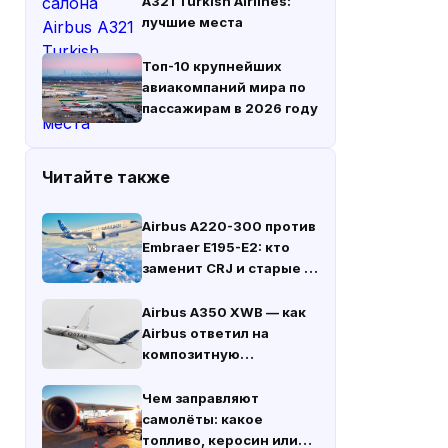
A321 Turkish Airlines:
лучшие места
Топ-10 крупнейших
авиакомпаний мира по
пассажирам в 2026 году
Читайте также
Airbus A220-300 против
Embraer E195-E2: кто
заменит CRJ и старые E-
Jets
Airbus A350 XWB — как
Airbus ответил на
композитную
революцию Boeing
Чем заправляют
самолёты: какое
топливо, керосин или