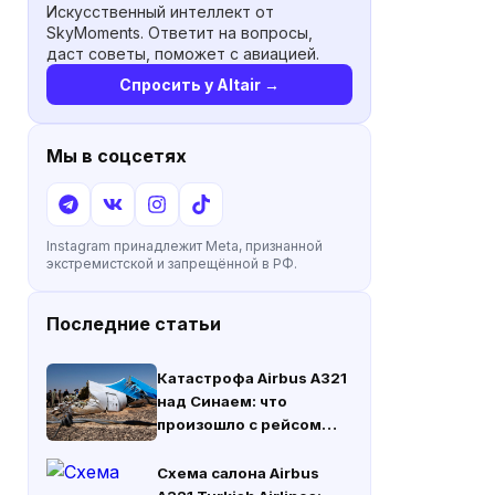
Искусственный интеллект от
SkyMoments. Ответит на вопросы,
даст советы, поможет с авиацией.
Спросить у Altair →
Мы в соцсетях
Instagram принадлежит Meta, признанной
экстремистской и запрещённой в РФ.
Последние статьи
Катастрофа Airbus A321
над Синаем: что
произошло с рейсом
«Когалымавиа» 31
октября 2015 года
Схема салона Airbus