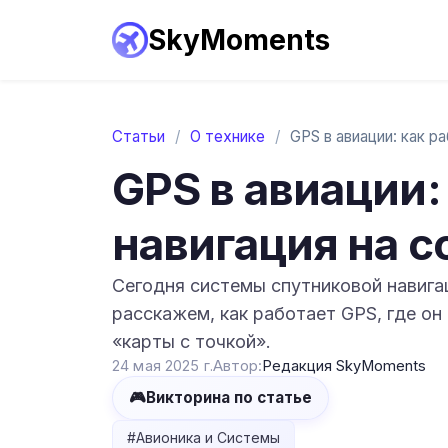
SkyMoments
Статьи
/
О технике
/
GPS в авиации:
навигация на 
Сегодня системы спутниковой навига
расскажем, как работает GPS, где он
«карты с точкой».
24 мая 2025 г.
Автор:
Редакция SkyMoments
🎮
Викторина по статье
#
Авионика и Системы