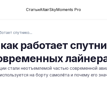
Статьи
Altair
SkyMoments Pro
GPS в авиации: как работает спутниковая …
 как работает спутн
современных лайнер
ции стали неотъемлемой частью современной ави
 используется на борту самолёта и почему его зн