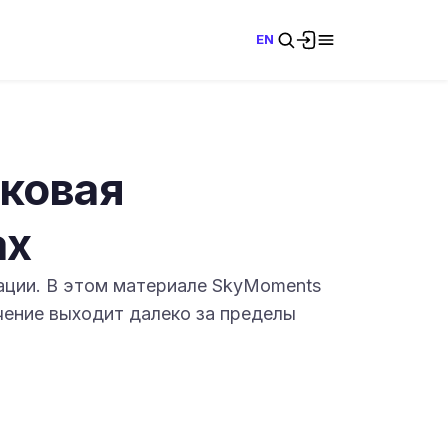
EN
иковая
ах
ации. В этом материале SkyMoments
ачение выходит далеко за пределы