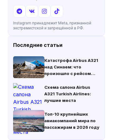
Instagram принадлежит Meta, признанной
экстремистской и запрещённой в РФ.
Последние статьи
Катастрофа Airbus A321
над Синаем: что
произошло с рейсом
«Когалымавиа» 31
октября 2015 года
Схема салона Airbus
A321 Turkish Airlines:
лучшие места
Топ-10 крупнейших
авиакомпаний мира по
пассажирам в 2026 году