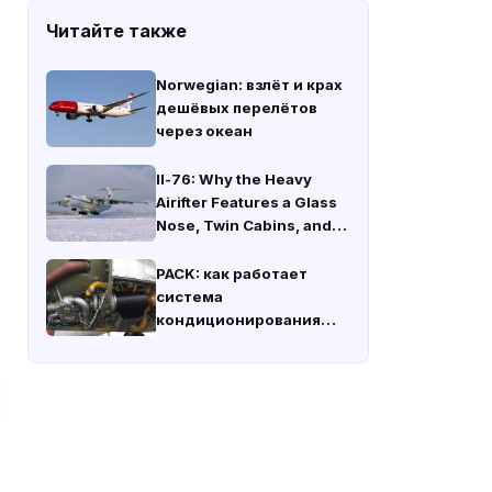
Читайте также
Norwegian: взлёт и крах
дешёвых перелётов
через океан
Il-76: Why the Heavy
Airifter Features a Glass
Nose, Twin Cabins, and a
Cargo Ramp
PACK: как работает
система
кондиционирования
воздуха в самолёте