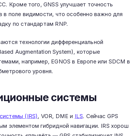
СС. Кроме того, GNSS улучшает точность
 в поле видимости, что особенно важно для
адку по стандартам RNP.
ваются технологии дифференциальной
-Based Augmentation System), которые
темами, например, EGNOS в Европе или SDCM в
бметрового уровня.
адиционные системы
системы (IRS)
, VOR, DME и
ILS
. Сейчас GPS
ым элементом гибридной навигации. IRS хорош
 точность «плывёт» — GPS стабилизирует INS,