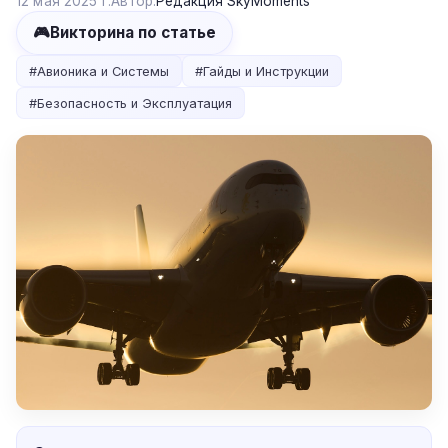
12 мая 2025 г.
Автор:
Редакция SkyMoments
🎮
Викторина по статье
#
Авионика и Системы
#
Гайды и Инструкции
#
Безопасность и Эксплуатация