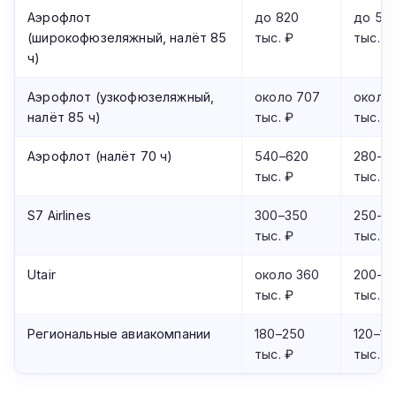
Аэрофлот
до 820
до 53
(широкофюзеляжный, налёт 85
тыс. ₽
тыс. ₽
ч)
Аэрофлот (узкофюзеляжный,
около 707
около
налёт 85 ч)
тыс. ₽
тыс. ₽
Аэрофлот (налёт 70 ч)
540–620
280–4
тыс. ₽
тыс. ₽
S7 Airlines
300–350
250–3
тыс. ₽
тыс. ₽
Utair
около 360
200–2
тыс. ₽
тыс. ₽
Региональные авиакомпании
180–250
120–18
тыс. ₽
тыс. ₽