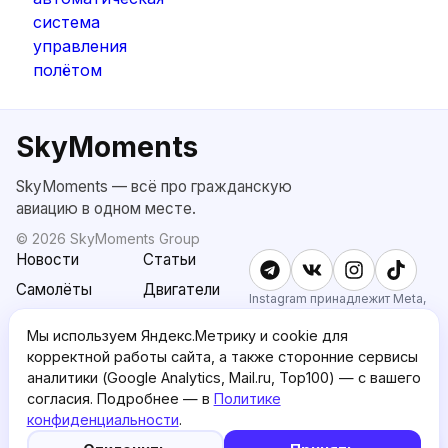
SkyMoments
SkyMoments — всё про гражданскую
авиацию в одном месте.
©
2026
SkyMoments Group
Новости
Статьи
Самолёты
Двигатели
Instagram принадлежит Meta,
признанной экстремистской и
SkyMoments
Подписка
запрещённой в РФ.
Мы используем Яндекс.Метрику и cookie для
AI: Altair
SkyMoments
корректной работы сайта, а также сторонние сервисы
Pro
аналитики (Google Analytics, Mail.ru, Top100) — с вашего
О проекте
Пользовательское
согласия. Подробнее — в
Политике
соглашение
конфиденциальности
.
5
Политика
English version