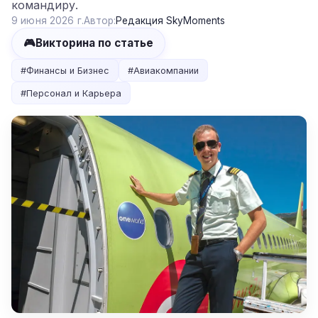
командиру.
9 июня 2026 г.
Автор:
Редакция SkyMoments
🎮
Викторина по статье
#
Финансы и Бизнес
#
Авиакомпании
#
Персонал и Карьера