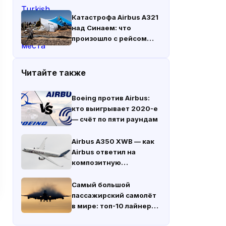
Катастрофа Airbus A321
над Синаем: что
произошло с рейсом
«Когалымавиа» 31
октября 2015 года
Читайте также
Boeing против Airbus:
кто выигрывает 2020-е
— счёт по пяти раундам
Airbus A350 XWB — как
Airbus ответил на
композитную
революцию Boeing
Самый большой
пассажирский самолёт
в мире: топ-10 лайнеров
по вместимости