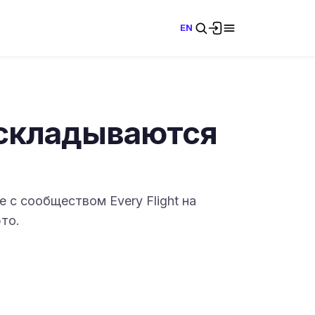
EN
 складываются
 с сообществом Every Flight на
то.