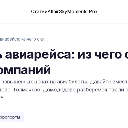
Статьи
Altair
SkyMoments Pro
Себестоимость авиарейса: из чего складыв…
 авиарейса: из чего
омпаний
 завышенных ценах на авиабилеты. Давайте вместе
ово-Толмачёво-Домодедово разберёмся так ли э
ts
эропорты