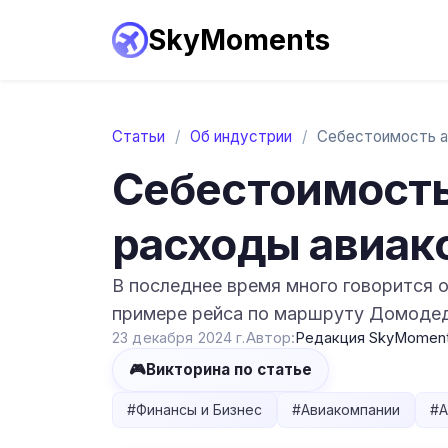
SkyMoments
Статьи
/
Об индустрии
/
Себестоимость
расходы авиак
В последнее время много говорится о
примере рейса по маршруту Домодед
23 декабря 2024 г.
Автор:
Редакция SkyMomen
🎮
Викторина по статье
#
Финансы и Бизнес
#
Авиакомпании
#
А