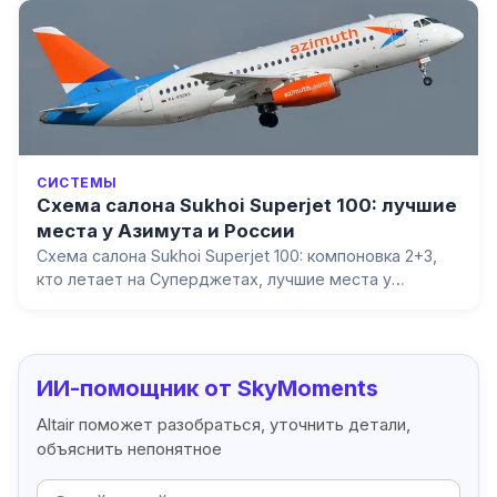
главный урок катастрофа оставила гражданской
авиации.
СИСТЕМЫ
Схема салона Sukhoi Superjet 100: лучшие
места у Азимута и России
Схема салона Sukhoi Superjet 100: компоновка 2+3,
кто летает на Суперджетах, лучшие места у
Азимута и авиакомпании «Россия» и почему в SSJ
нет рядов с увеличенным пространством для ног.
ИИ-помощник от SkyMoments
Altair поможет разобраться, уточнить детали,
объяснить непонятное