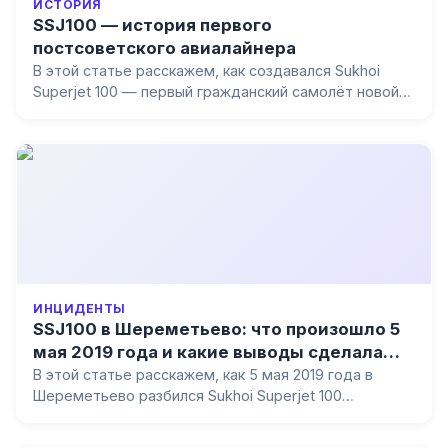
ИСТОРИЯ
SSJ100 — история первого
постсоветского авиалайнера
В этой статье расскажем, как создавался Sukhoi
Superjet 100 — первый гражданский самолёт новой
России, почему он не завоевал мировой рынок, какие
проблемы преследовали программу и что
представляет собой импортозамещённый SJ-100
ИНЦИДЕНТЫ
SSJ100 в Шереметьево: что произошло 5
мая 2019 года и какие выводы сделала
гражданская авиация
В этой статье расскажем, как 5 мая 2019 года в
Шереметьево разбился Sukhoi Superjet 100
«Аэрофлота», что показало расследование МАК,
почему виновным признали командира и какой