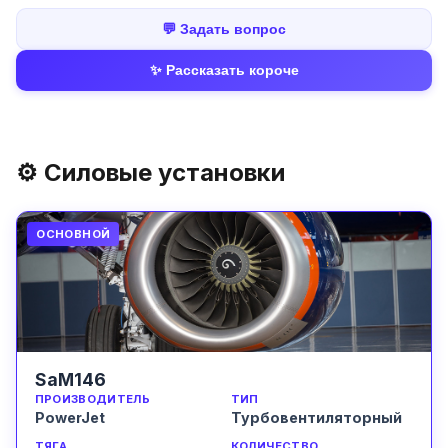
💬 Задать вопрос
✨ Рассказать короче
⚙️ Силовые установки
ОСНОВНОЙ
SaM146
ПРОИЗВОДИТЕЛЬ
ТИП
PowerJet
Турбовентиляторный
ТЯГА
КОЛИЧЕСТВО