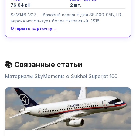
76.84 кН
2
шт.
SaM146-1S17 — базовый вариант для SSJ100-95B, LR-
версия использует более тяговитый -1S18
Открыть карточку →
📚 Связанные статьи
Материалы SkyMoments о
Sukhoi Superjet 100