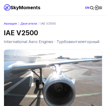
SkyMoments
EN
Авиация
/
Двигатели
/
IAE V2500
IAE V2500
International Aero Engines · Турбовентиляторный