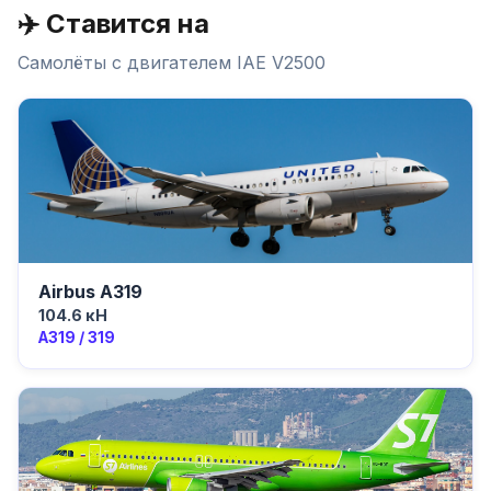
✈️ Ставится на
Самолёты с двигателем
IAE V2500
Airbus A319
104.6 кН
A319 / 319