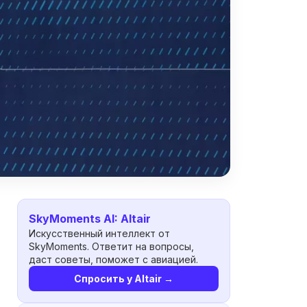
SkyMoments AI: Altair
Искусственный интеллект от
SkyMoments. Ответит на вопросы,
даст советы, поможет с авиацией.
Спросить у Altair →