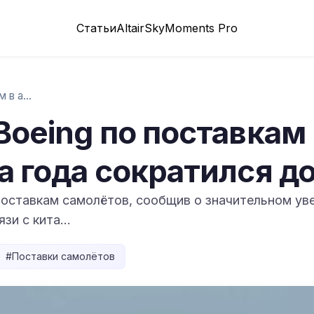
Статьи
Altair
SkyMoments Pro
Airbus обошёл Boeing по поставкам в апре...
Boeing по поставкам
а года сократился д
поставкам самолётов, сообщив о значительном ув
язи с кита…
#
Поставки самолётов