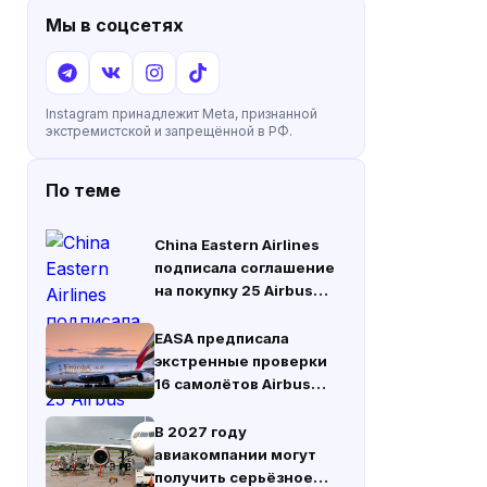
Мы в соцсетях
Instagram принадлежит Meta, признанной
экстремистской и запрещённой в РФ.
По теме
China Eastern Airlines
подписала соглашение
на покупку 25 Airbus
A330neo
EASA предписала
экстренные проверки
16 самолётов Airbus
A380 из-за трещин в
лонжеронах крыла
В 2027 году
авиакомпании могут
получить серьёзное