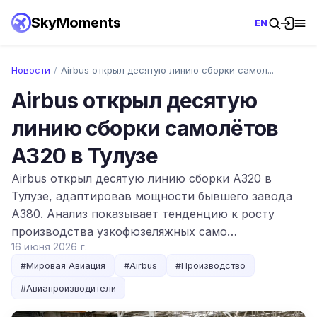
SkyMoments
EN
Новости
/
Airbus открыл десятую линию сборки самол...
Airbus открыл десятую
линию сборки самолётов
A320 в Тулузе
Airbus открыл десятую линию сборки A320 в
Тулузе, адаптировав мощности бывшего завода
A380. Анализ показывает тенденцию к росту
производства узкофюзеляжных само…
16 июня 2026 г.
#
Мировая Авиация
#
Airbus
#
Производство
#
Авиапроизводители