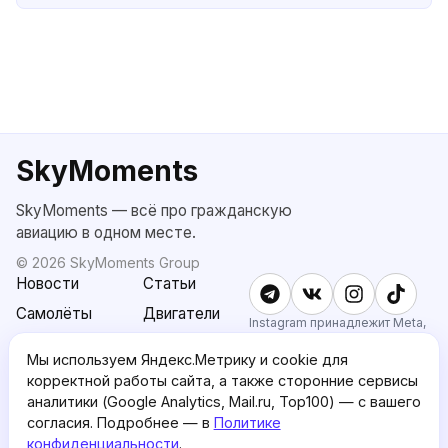
SkyMoments
SkyMoments — всё про гражданскую
авиацию в одном месте.
©
2026
SkyMoments Group
Новости
Статьи
Самолёты
Двигатели
Instagram принадлежит Meta,
признанной экстремистской и
SkyMoments
Подписка
запрещённой в РФ.
Мы используем Яндекс.Метрику и cookie для
AI: Altair
SkyMoments
корректной работы сайта, а также сторонние сервисы
Pro
аналитики (Google Analytics, Mail.ru, Top100) — с вашего
О проекте
Пользовательское
согласия. Подробнее — в
Политике
соглашение
конфиденциальности
.