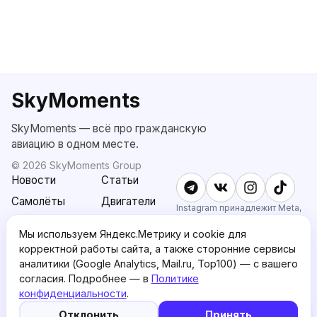
SkyMoments
SkyMoments — всё про гражданскую
авиацию в одном месте.
©
2026
SkyMoments Group
Новости
Статьи
Самолёты
Двигатели
Instagram принадлежит Meta,
признанной экстремистской и
SkyMoments
Подписка
запрещённой в РФ.
Мы используем Яндекс.Метрику и cookie для
AI: Altair
SkyMoments
корректной работы сайта, а также сторонние сервисы
Pro
аналитики (Google Analytics, Mail.ru, Top100) — с вашего
О проекте
Пользовательское
согласия. Подробнее — в
Политике
соглашение
конфиденциальности
.
5
🤖
Политика
English version
Отклонить
Принять