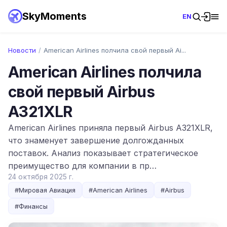
SkyMoments
EN
Новости
/
American Airlines полчила свой первый Ai...
American Airlines полчила
свой первый Airbus
A321XLR
American Airlines приняла первый Airbus A321XLR,
что знаменует завершение долгожданных
поставок. Анализ показывает стратегическое
преимущество для компании в пр…
24 октября 2025 г.
#
Мировая Авиация
#
American Airlines
#
Airbus
#
Финансы