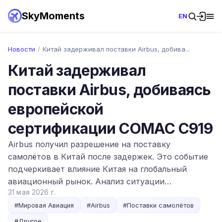
SkyMoments
EN
Новости
/
Китай задерживал поставки Airbus, добива...
Китай задерживал
поставки Airbus, добиваясь
европейской
сертификации COMAC C919
Airbus получил разрешение на поставку
самолётов в Китай после задержек. Это событие
подчеркивает влияние Китая на глобальный
авиационный рынок. Анализ ситуации…
31 мая 2026 г.
#
Мировая Авиация
#
Airbus
#
Поставки самолётов
#
Другое