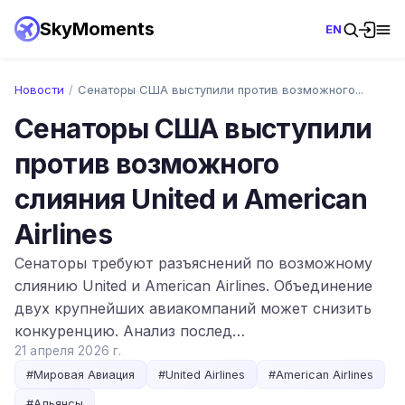
SkyMoments
EN
Новости
/
Сенаторы США выступили против возможного...
Сенаторы США выступили
против возможного
слияния United и American
Airlines
Сенаторы требуют разъяснений по возможному
слиянию United и American Airlines. Объединение
двух крупнейших авиакомпаний может снизить
конкуренцию. Анализ послед…
21 апреля 2026 г.
#
Мировая Авиация
#
United Airlines
#
American Airlines
#
Альянсы