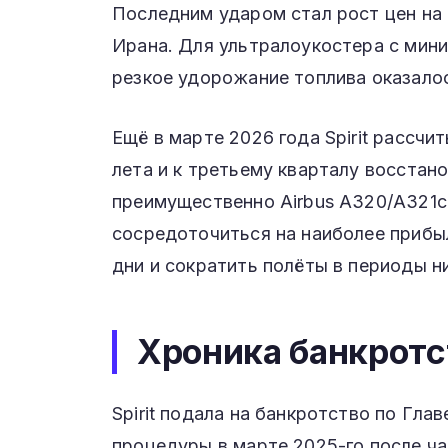
Последним ударом стал рост цен на 
Ирана. Для ультралоукостера с мин
резкое удорожание топлива оказало
Ещё в марте 2026 года Spirit рассчи
лета и к третьему кварталу восстан
преимущественно Airbus A320/A321c
сосредоточиться на наиболее прибы
дни и сократить полёты в периоды н
Хроника банкротс
Spirit подала на банкротство по Глав
процедуры в марте 2025-го после ч