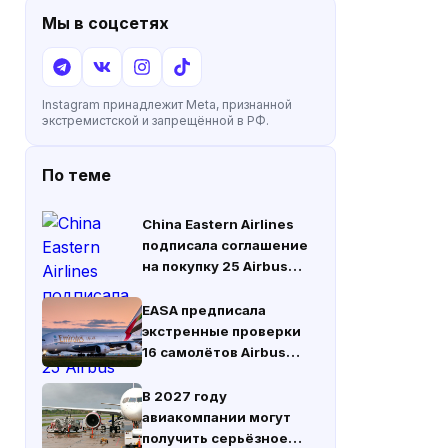
Мы в соцсетях
Instagram принадлежит Meta, признанной
экстремистской и запрещённой в РФ.
По теме
China Eastern Airlines
подписала соглашение
на покупку 25 Airbus
A330neo
EASA предписала
экстренные проверки
16 самолётов Airbus
A380 из-за трещин в
лонжеронах крыла
В 2027 году
авиакомпании могут
получить серьёзное