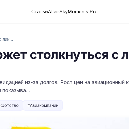
Статьи
Altair
SkyMoments Pro
Spirit Airlines может столкнуться с ликв...
 может столкнуться с
ликвидацией из-за долгов. Рост цен на авиационный
и показыва…
кротство
#
Авиакомпании