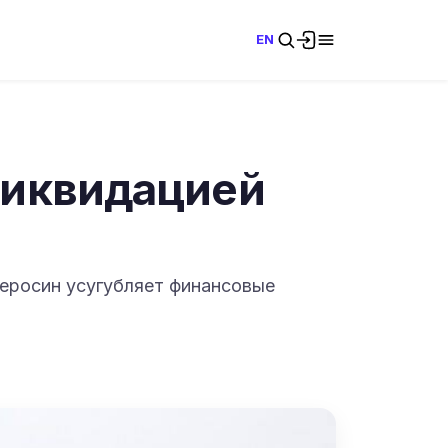
EN
 ликвидацией
 керосин усугубляет финансовые