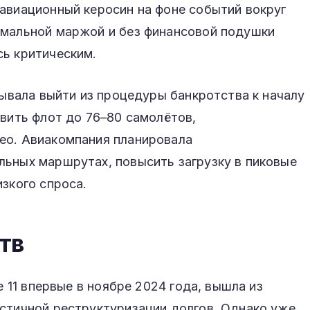
авиационный керосин на фоне событий вокруг
имальной маржой и без финансовой подушки
сь критическим.
тывала выйти из процедуры банкротства к началу
овить флот до 76–80 самолётов,
eo. Авиакомпания планировала
льных маршрутах, повысить загрузку в пиковые
изкого спроса.
тв
е 11 впервые в ноябре 2024 года, вышла из
астичной реструктуризации долгов. Однако уже