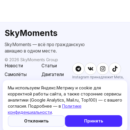
SkyMoments
SkyMoments — всё про гражданскую
авиацию в одном месте.
©
2026
SkyMoments Group
Новости
Статьи
Самолёты
Двигатели
Instagram принадлежит Meta,
признанной экстремистской и
SkyMoments
Подписка
запрещённой в РФ.
Мы используем Яндекс.Метрику и cookie для
AI: Altair
SkyMoments
корректной работы сайта, а также сторонние сервисы
Pro
аналитики (Google Analytics, Mail.ru, Top100) — с вашего
О проекте
Пользовательское
согласия. Подробнее — в
Политике
соглашение
конфиденциальности
.
5
🤖
Политика
English version
Отклонить
Принять
конфиденциальности