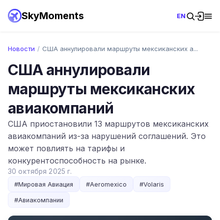
SkyMoments
EN
Новости
/
США аннулировали маршруты мексиканских а...
США аннулировали
маршруты мексиканских
авиакомпаний
США приостановили 13 маршрутов мексиканских
авиакомпаний из-за нарушений соглашений. Это
может повлиять на тарифы и
конкурентоспособность на рынке.
30 октября 2025 г.
#
Мировая Авиация
#
Aeromexico
#
Volaris
#
Авиакомпании