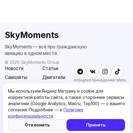
SkyMoments
SkyMoments — всё про гражданскую
авиацию в одном месте.
©
2026
SkyMoments Group
Новости
Статьи
Самолёты
Двигатели
Instagram принадлежит Meta,
признанной экстремистской и
SkyMoments
Подписка
запрещённой в РФ.
Мы используем Яндекс.Метрику и cookie для
AI: Altair
SkyMoments
корректной работы сайта, а также сторонние сервисы
Pro
аналитики (Google Analytics, Mail.ru, Top100) — с вашего
О проекте
Пользовательское
согласия. Подробнее — в
Политике
соглашение
конфиденциальности
.
5
🤖
Политика
English version
Отклонить
Принять
конфиденциальности