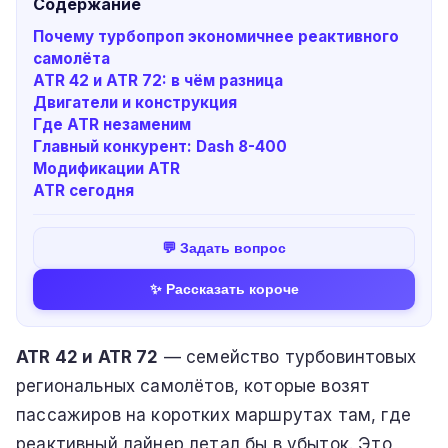
Содержание
Почему турбопроп экономичнее реактивного
самолёта
ATR 42 и ATR 72: в чём разница
Двигатели и конструкция
Где ATR незаменим
Главный конкурент: Dash 8-400
Модификации ATR
ATR сегодня
💬 Задать вопрос
✨ Рассказать короче
ATR 42 и ATR 72
— семейство турбовинтовых
региональных самолётов, которые возят
пассажиров на коротких маршрутах там, где
реактивный лайнер летал бы в убыток. Это