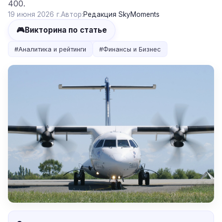
400.
19 июня 2026 г.
Автор:
Редакция SkyMoments
🎮
Викторина по статье
#
Аналитика и рейтинги
#
Финансы и Бизнес