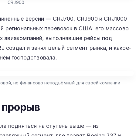
CRJ900
линённые версии — CRJ700, CRJ900 и CRJ1000
ой региональных перевозок в США: его массово
х авиакомпаний, выполнявшие рейсы под
RJ создал и занял целый сегмент рынка, и какое-
 нём господствовала.
довой, но финансово неподъёмный для своей компании
а прорыв
ела подняться на ступень выше — из
зеляжный сегмент, где правят Boeing 737 и