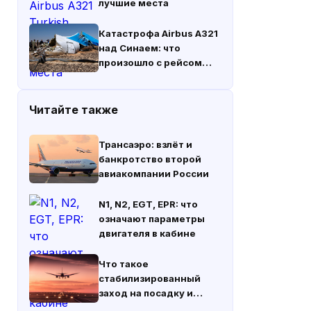
лучшие места
Катастрофа Airbus A321
над Синаем: что
произошло с рейсом
«Когалымавиа» 31
октября 2015 года
Читайте также
Трансаэро: взлёт и
банкротство второй
авиакомпании России
N1, N2, EGT, EPR: что
означают параметры
двигателя в кабине
Что такое
стабилизированный
заход на посадку и
зачем он нужен