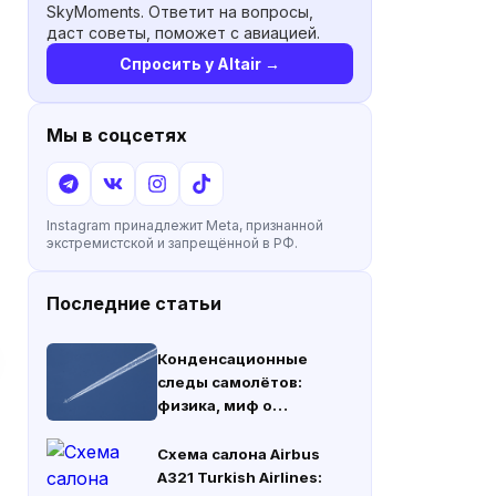
SkyMoments. Ответит на вопросы,
даст советы, поможет с авиацией.
Спросить у Altair →
Мы в соцсетях
Instagram принадлежит Meta, признанной
экстремистской и запрещённой в РФ.
Последние статьи
Конденсационные
следы самолётов:
физика, миф о
химтрейлах и климат
Схема салона Airbus
A321 Turkish Airlines: