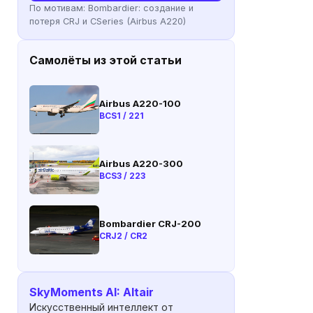
По мотивам:
Bombardier: создание и
потеря CRJ и CSeries (Airbus A220)
Самолёты из этой статьи
Airbus A220-100
BCS1 / 221
Airbus A220-300
BCS3 / 223
Bombardier CRJ-200
CRJ2 / CR2
SkyMoments AI: Altair
Искусственный интеллект от