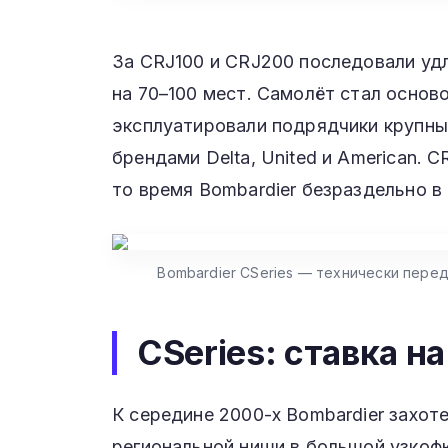
За CRJ100 и CRJ200 последовали уд
на 70–100 мест. Самолёт стал основ
эксплуатировали подрядчики крупны
брендами Delta, United и American. C
то время Bombardier безраздельно в
Bombardier CSeries — технически пере
CSeries: ставка н
К середине 2000-х Bombardier захот
региональной ниши в большой узкофю