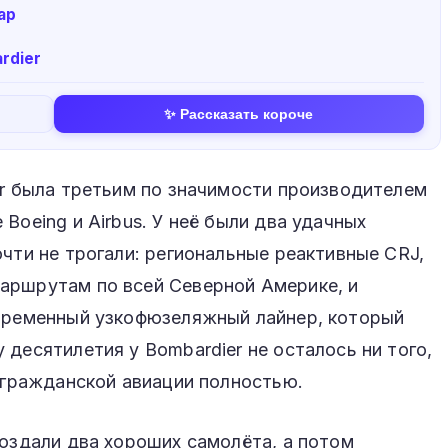
ар
rdier
✨ Рассказать короче
er была третьим по значимости производителем
Boeing и Airbus. У неё были два удачных
очти не трогали: региональные реактивные CRJ,
аршрутам по всей Северной Америке, и
овременный узкофюзеляжный лайнер, который
 десятилетия у Bombardier не осталось ни того,
з гражданской авиации полностью.
создали два хороших самолёта, а потом