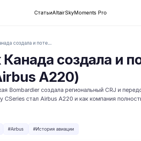
Статьи
Altair
SkyMoments Pro
Bombardier: как Канада создала и потерял…
к Канада создала и п
Airbus A220)
ая Bombardier создала региональный CRJ и передов
ему CSeries стал Airbus A220 и как компания полно
#
Airbus
#
История авиации