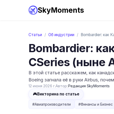
SkyMoments
Статьи
/
Об индустрии
/
Bombardier: ка
CSeries (ныне 
В этой статье расскажем, как канадск
Boeing загнала её в руки Airbus, поч
12 июня 2026 г.
Автор:
Редакция SkyMoments
🎮
Викторина по статье
#
Авиапроизводители
#
Финансы и Бизнес