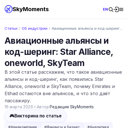
SkyMoments
EN
Статьи
/
Об индустрии
/
Авиационные альянсы и код-шеринг: Star A…
Авиационные альянсы и
код-шеринг: Star Alliance,
oneworld, SkyTeam
В этой статье расскажем, что такое авиационные
альянсы и код-шеринг, как появились Star
Alliance, oneworld и SkyTeam, почему Emirates и
Etihad остаются вне альянсов, и что это даёт
пассажиру.
16 марта 2026 г.
Автор:
Редакция SkyMoments
🎮
Викторина по статье
#
Авиакомпании
#
Финансы и Бизнес
#
Аналитика