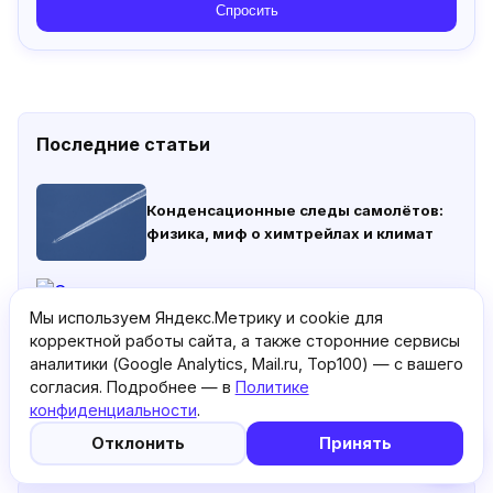
Спросить
Последние статьи
Конденсационные следы самолётов:
физика, миф о химтрейлах и климат
Схема салона Airbus A321 Turkish
Мы используем Яндекс.Метрику и cookie для
Airlines: лучшие места
корректной работы сайта, а также сторонние сервисы
аналитики (Google Analytics, Mail.ru, Top100) — с вашего
согласия. Подробнее — в
Политике
Катастрофа Airbus A321 над Синаем:
конфиденциальности
.
что произошло с рейсом
5
«Когалымавиа» 31 октября 2015 года
🤖
Отклонить
Принять