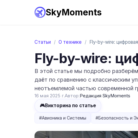
SkyMoments
Статьи
/
О технике
/
Fly-by-wire: ц
В этой статье мы подробно разберём, 
даёт по сравнению с классическим уп
неотъемлемой частью современной г
16 мая 2025 г.
Автор:
Редакция SkyMoments
🎮
Викторина по статье
#
Авионика и Системы
#
Безопасность и Э