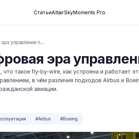
Статьи
Altair
SkyMoments Pro
Fly-by-wire: цифровая эра управления пол…
ифровая эра управле
что такое fly-by-wire, как устроена и работает э
равлением, в чём различия подходов Airbus и Boei
ражданской авиации.
ксплуатация
#
Airbus
#
Boeing