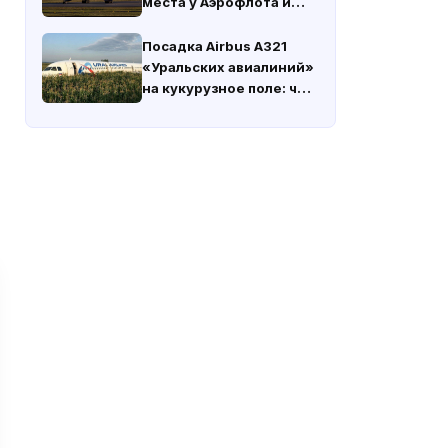
места у Аэрофлота и
России
Посадка Airbus A321
«Уральских авиалиний»
на кукурузное поле: что
на самом деле
произошло 15 августа
2019 года