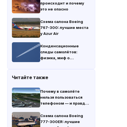
происходит и почему
это не опасно
Схема салона Boeing
767-300: лучшие места
у Azur Air
Конденсационные
следы самолётов:
физика, миф о
химтрейлах и климат
Читайте также
Почему в самолёте
нельзя пользоваться
телефоном — и правда
ли это опасно
Схема салона Boeing
777-300ER: лучшие