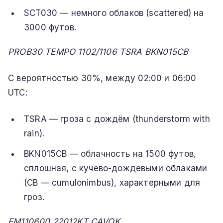
SCT030 — немного облаков (scattered) на
3000 футов.
PROB30 TEMPO 1102/1106 TSRA BKN015CB
С вероятностью 30%, между 02:00 и 06:00
UTC:
TSRA — гроза с дождём (thunderstorm with
rain).
BKN015CB — облачность на 1500 футов,
сплошная, с кучево-дождевыми облаками
(CB — cumulonimbus), характерными для
гроз.
FM110600 22012KT CAVOK