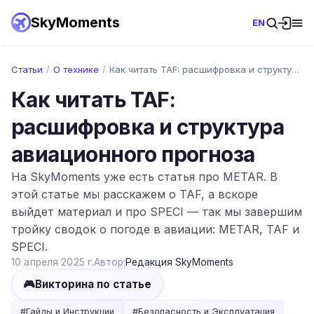
SkyMoments
EN
Статьи
/
О технике
/
Как читать TAF: расшифровка и структура …
Как читать TAF:
расшифровка и структура
авиационного прогноза
На SkyMoments уже есть статья про METAR. В
этой статье мы расскажем о TAF, а вскоре
выйдет материал и про SPECI — так мы завершим
тройку сводок о погоде в авиации: METAR, TAF и
SPECI.
10 апреля 2025 г.
Автор:
Редакция SkyMoments
🎮
Викторина по статье
#
Гайды и Инструкции
#
Безопасность и Эксплуатация