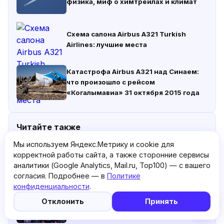
физика, миф о химтрейлах и климат
Схема салона Airbus A321 Turkish
Airlines: лучшие места
Катастрофа Airbus A321 над Синаем:
что произошло с рейсом
«Когалымавиа» 31 октября 2015 года
Читайте также
Мы используем Яндекс.Метрику и cookie для
Il-76: Why the Heavy Airifter Features a
корректной работы сайта, а также сторонние сервисы
Glass Nose, Twin Cabins, and a Cargo
аналитики (Google Analytics, Mail.ru, Top100) — с вашего
Ramp
согласия. Подробнее — в
Политике
конфиденциальности
.
5
🤖
LNAV и VNAV: что означают эти
Отклонить
Принять
режимы автоматической навигации