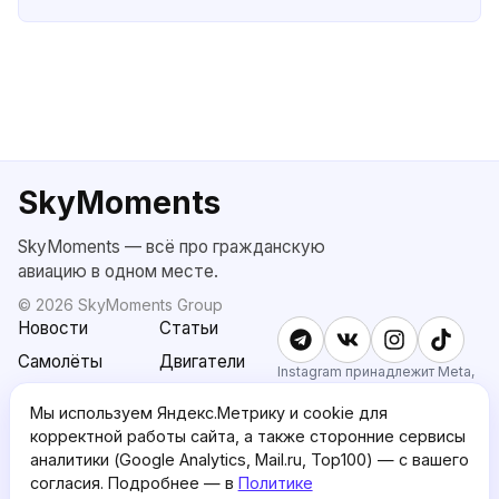
SkyMoments
SkyMoments — всё про гражданскую
авиацию в одном месте.
©
2026
SkyMoments Group
Новости
Статьи
Самолёты
Двигатели
Instagram принадлежит Meta,
признанной экстремистской и
SkyMoments
Подписка
запрещённой в РФ.
Мы используем Яндекс.Метрику и cookie для
AI: Altair
SkyMoments
корректной работы сайта, а также сторонние сервисы
Pro
аналитики (Google Analytics, Mail.ru, Top100) — с вашего
О проекте
Пользовательское
согласия. Подробнее — в
Политике