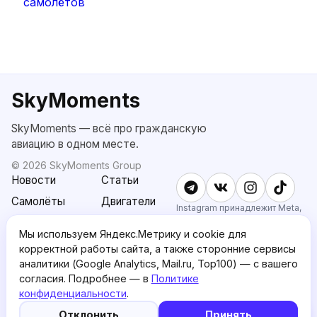
SkyMoments
SkyMoments — всё про гражданскую
авиацию в одном месте.
©
2026
SkyMoments Group
Новости
Статьи
Самолёты
Двигатели
Instagram принадлежит Meta,
признанной экстремистской и
SkyMoments
Подписка
запрещённой в РФ.
Мы используем Яндекс.Метрику и cookie для
AI: Altair
SkyMoments
корректной работы сайта, а также сторонние сервисы
Pro
аналитики (Google Analytics, Mail.ru, Top100) — с вашего
О проекте
Пользовательское
согласия. Подробнее — в
Политике
соглашение
конфиденциальности
.
5
🤖
Политика
English version
Отклонить
Принять