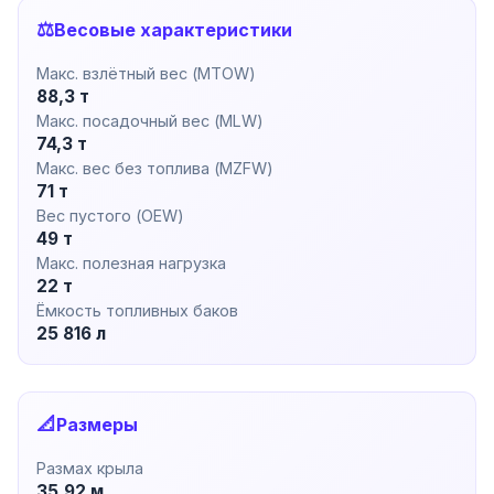
⚖️
Весовые характеристики
Макс. взлётный вес (MTOW)
88,3 т
Макс. посадочный вес (MLW)
74,3 т
Макс. вес без топлива (MZFW)
71 т
Вес пустого (OEW)
49 т
Макс. полезная нагрузка
22 т
Ёмкость топливных баков
25 816 л
📐
Размеры
Размах крыла
35.92 м