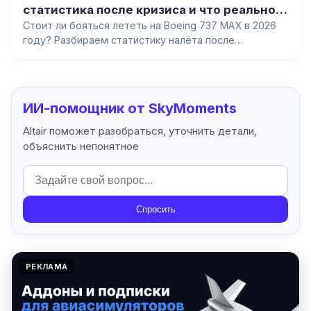
статистика после кризиса и что реально
починили
Стоит ли бояться лететь на Boeing 737 MAX в 2026
году? Разбираем статистику налёта после
возвращения, что конкретно починили в системе
MCAS, при чём тут дверная заглушка Alaska 2024 и
почему это другая проблема.
ИИ-помощник от SkyMoments
Altair поможет разобраться, уточнить детали,
объяснить непонятное
Спросить
РЕКЛАМА