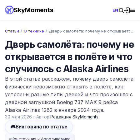
SkyMoments
EN
Статьи
/
О технике
/
Дверь самолёта: почему не открывается в …
Дверь самолёта: почему не
открывается в полёте и что
случилось с Alaska Airlines
В этой статье расскажем, почему дверь самолёта
физически невозможно открыть в полёте, как
устроены разные типы дверей и что произошло с
дверной заглушкой Boeing 737 MAX 9 рейса
Alaska Airlines 1282 в январе 2024 года.
30 мая 2026 г.
Автор:
Редакция SkyMoments
🎮
Викторина по статье
#
Конструкция и Аэродинамика