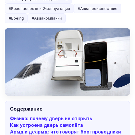
#
Безопасность и Эксплуатация
#
Авиапроисшествия
#
Boeing
#
Авиакомпании
Содержание
Физика: почему дверь не открыть
Как устроена дверь самолёта
Армд и деармд: что говорят бортпроводники