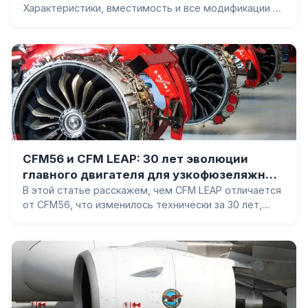
Характеристики, вместимость и все модификации —
Original, Classic, NG и MAX. Расход топлива, отличия
поколений и кто эксплуатирует самый массовый
лайнер в истории.
CFM56 и CFM LEAP: 30 лет эволюции
главного двигателя для узкофюзеляжных
самолётов
В этой статье расскажем, чем CFM LEAP отличается
от CFM56, что изменилось технически за 30 лет,
почему у LEAP-1A и LEAP-1B разный BPR и каковы
первые итоги эксплуатации нового двигателя.