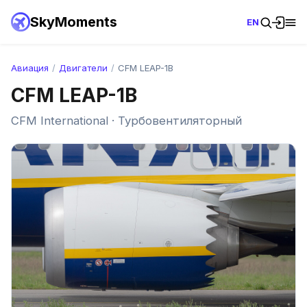
SkyMoments
EN
Авиация
/
Двигатели
/
CFM LEAP-1B
CFM LEAP-1B
CFM International · Турбовентиляторный