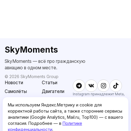
SkyMoments
SkyMoments — всё про гражданскую
авиацию в одном месте.
©
2026
SkyMoments Group
Новости
Статьи
Самолёты
Двигатели
Instagram принадлежит Meta,
признанной экстремистской и
SkyMoments
Подписка
запрещённой в РФ.
Мы используем Яндекс.Метрику и cookie для
AI: Altair
SkyMoments
корректной работы сайта, а также сторонние сервисы
Pro
аналитики (Google Analytics, Mail.ru, Top100) — с вашего
О проекте
Пользовательское
согласия. Подробнее — в
Политике
соглашение
конфиденциальности
.