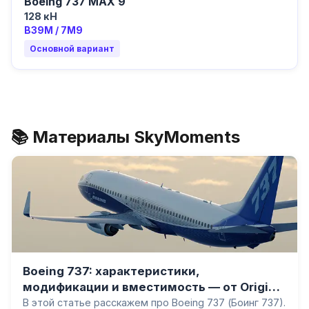
Boeing 737 MAX 9
128 кН
B39M / 7M9
Основной вариант
📚 Материалы SkyMoments
Boeing 737: характеристики,
модификации и вместимость — от Original
до MAX
В этой статье расскажем про Boeing 737 (Боинг 737).