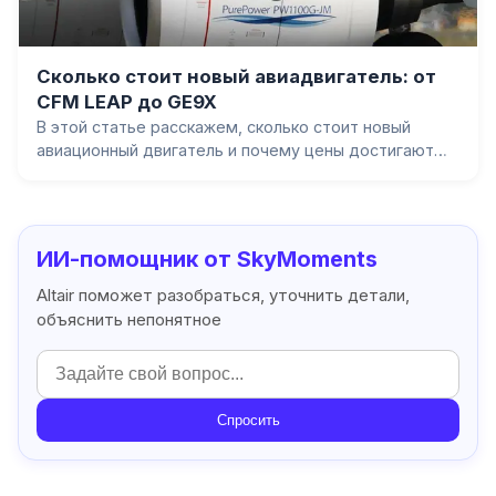
Сколько стоит новый авиадвигатель: от
CFM LEAP до GE9X
В этой статье расскажем, сколько стоит новый
авиационный двигатель и почему цены достигают
десятков миллионов долларов. Разберём стоимость
двигателей для узкофюзеляжных и
широкофюзеляжных самолётов, объясним, что
формирует цену, и расскажем о материалах,
ИИ-помощник от SkyMoments
технологиях и послепродажном обслуживании.
Altair поможет разобраться, уточнить детали,
объяснить непонятное
Спросить