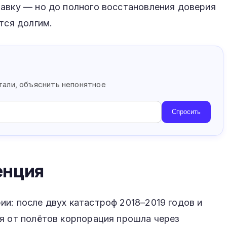
тавку — но до полного восстановления доверия
тся долгим.
s
етали, объяснить непонятное
Спросить
енция
и: после двух катастроф 2018–2019 годов и
я от полётов корпорация прошла через