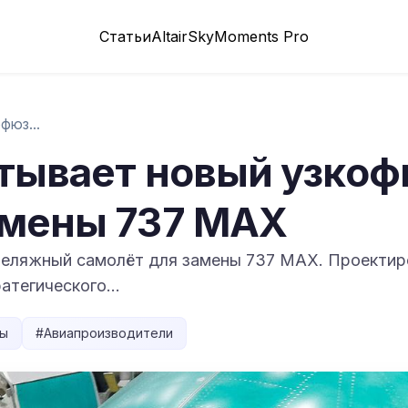
Статьи
Altair
SkyMoments Pro
Boeing разрабатывает новый узкофюзеляжны...
атывает новый узк
амены 737 MAX
еляжный самолёт для замены 737 MAX. Проектиро
ратегического…
ы
#
Авиапроизводители