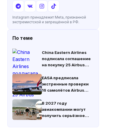
Instagram принадлежит Meta, признанной
экстремистской и запрещённой в РФ.
По теме
China Eastern Airlines
подписала соглашение
на покупку 25 Airbus
A330neo
EASA предписала
экстренные проверки
16 самолётов Airbus
A380 из-за трещин в
лонжеронах крыла
В 2027 году
авиакомпании могут
получить серьёзное
снижение расходов на
топливо