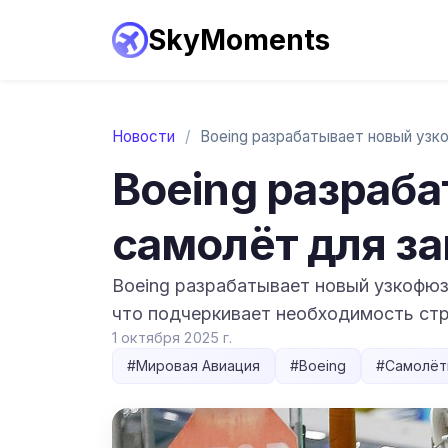
SkyMoments
Новости
/
Boeing разраб
самолёт для з
Boeing разрабатывает новый узкофюз
что подчеркивает необходимость ст
1 октября 2025 г.
#
Мировая Авиация
#
Boeing
#
Самолёт