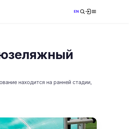
EN
офюзеляжный
вание находится на ранней стадии,