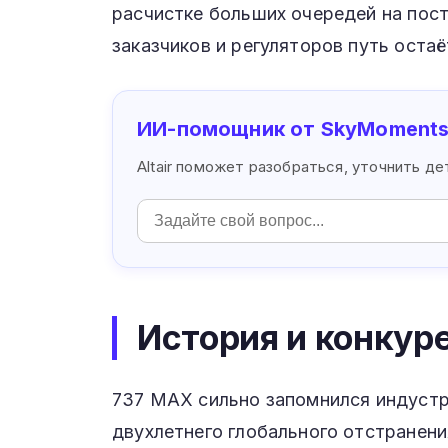
расчистке больших очередей на пос
заказчиков и регуляторов путь остаё
ИИ-помощник от SkyMoment
Altair поможет разобраться, уточнить д
История и конкур
737 MAX сильно запомнился индустри
двухлетнего глобального отстранени