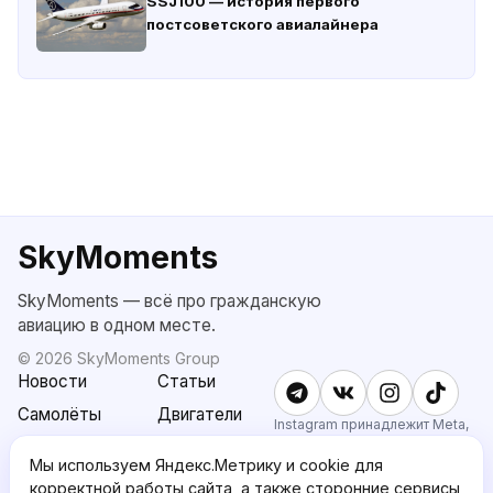
SSJ100 — история первого
постсоветского авиалайнера
SkyMoments
SkyMoments — всё про гражданскую
авиацию в одном месте.
©
2026
SkyMoments Group
Новости
Статьи
Самолёты
Двигатели
Instagram принадлежит Meta,
признанной экстремистской и
SkyMoments
Подписка
запрещённой в РФ.
Мы используем Яндекс.Метрику и cookie для
AI: Altair
SkyMoments
корректной работы сайта, а также сторонние сервисы