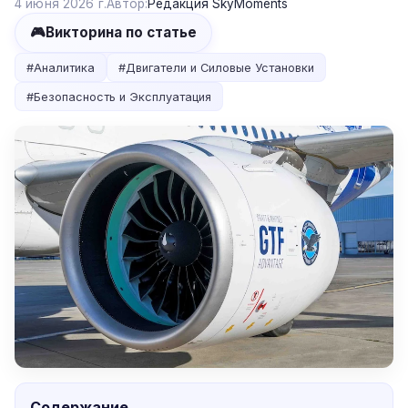
4 июня 2026 г.
Автор:
Редакция SkyMoments
🎮
Викторина по статье
#
Аналитика
#
Двигатели и Силовые Установки
#
Безопасность и Эксплуатация
Содержание