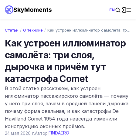
SkyMoments
EN
Статьи
/
О технике
/
Как устроен иллюминатор самолёта: три сл…
Как устроен иллюминатор
самолёта: три слоя,
дырочка и причём тут
катастрофа Comet
В этой статье расскажем, как устроен
иллюминатор пассажирского самолёта — почему
у него три слоя, зачем в средней панели дырочка,
почему форма овальная, и как катастрофы De
Havilland Comet 1954 года навсегда изменили
конструкцию оконных проёмов.
FINDAERO
24 мая 2026 г.
Автор: