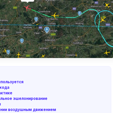
спользуется
входа
актике
альное эшелонирование
я
ении воздушным движением