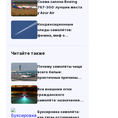
Схема салона Boeing
767-300: лучшие места
у Azur Air
Конденсационные
следы самолётов:
физика, миф о
химтрейлах и климат
Читайте также
Почему самолёты чаще
всего белые:
практичные причины
окраски
Все внешние огни
гражданского
самолёта: назначение,
типы и правила
использования
Буксировка самолёта:
как тягач отталкивает