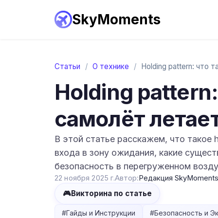
SkyMoments
Статьи
/
О технике
/
Holding pattern
самолёт летае
В этой статье расскажем, что такое 
входа в зону ожидания, какие сущест
безопасность в перегруженном возд
22 ноября 2025 г.
Автор:
Редакция SkyMoment
🎮
Викторина по статье
#
Гайды и Инструкции
#
Безопасность и Э