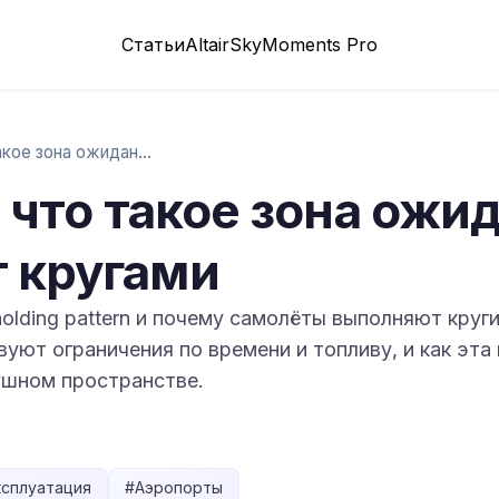
Статьи
Altair
SkyMoments Pro
Holding pattern: что такое зона ожидания…
: что такое зона ожи
т кругами
holding pattern и почему самолёты выполняют круг
вуют ограничения по времени и топливу, и как эт
ушном пространстве.
s
ксплуатация
#
Аэропорты