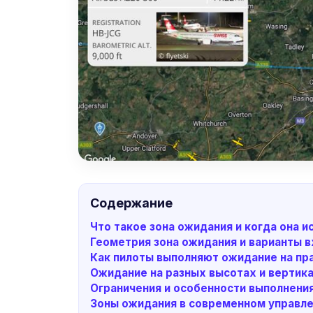
Содержание
Что такое зона ожидания и когда она и
Геометрия зона ожидания и варианты 
Как пилоты выполняют ожидание на пр
Ожидание на разных высотах и вертик
Ограничения и особенности выполнени
Зоны ожидания в современном управл