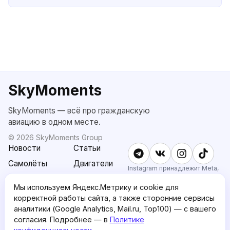
SkyMoments
SkyMoments — всё про гражданскую
авиацию в одном месте.
©
2026
SkyMoments Group
Новости
Статьи
Самолёты
Двигатели
Instagram принадлежит Meta,
признанной экстремистской и
SkyMoments
Подписка
запрещённой в РФ.
Мы используем Яндекс.Метрику и cookie для
AI: Altair
SkyMoments
корректной работы сайта, а также сторонние сервисы
Pro
аналитики (Google Analytics, Mail.ru, Top100) — с вашего
О проекте
Пользовательское
согласия. Подробнее — в
Политике
соглашение