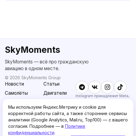
SkyMoments
SkyMoments — всё про гражданскую
авиацию в одном месте.
©
2026
SkyMoments Group
Новости
Статьи
Самолёты
Двигатели
Instagram принадлежит Meta,
признанной экстремистской и
SkyMoments
Подписка
запрещённой в РФ.
Мы используем Яндекс.Метрику и cookie для
AI: Altair
SkyMoments
корректной работы сайта, а также сторонние сервисы
Pro
аналитики (Google Analytics, Mail.ru, Top100) — с вашего
О проекте
Пользовательское
согласия. Подробнее — в
Политике
соглашение
конфиденциальности
.