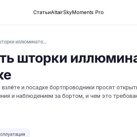
Статьи
Altair
SkyMoments Pro
Зачем открывать шторки иллюминаторов при…
ть шторки иллюмина
ке
и взлёте и посадке бортпроводники просят открыт
ения и наблюдением за бортом, и чем это требова
ксплуатация