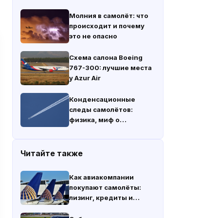
Молния в самолёт: что
происходит и почему
это не опасно
Схема салона Boeing
767-300: лучшие места
у Azur Air
Конденсационные
следы самолётов:
физика, миф о
химтрейлах и климат
Читайте также
Как авиакомпании
покупают самолёты:
лизинг, кредиты и
покупки