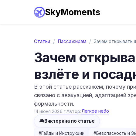
SkyMoments
Статьи
/
Пассажирам
/
Зачем открыва
взлёте и посад
В этой статье расскажем, почему пр
связано с эвакуацией, адаптацией зр
формальности.
Легкое небо
14 июня 2026 г.
Автор:
🎮
Викторина по статье
#
Гайды и Инструкции
#
Безопасность и Э