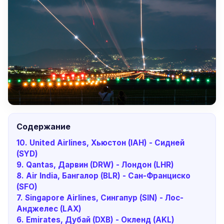
Содержание
10. United Airlines, Хьюстон (IAH) - Сидней
(SYD)
9. Qantas, Дарвин (DRW) - Лондон (LHR)
8. Air India, Бангалор (BLR) - Сан-Франциско
(SFO)
7. Singapore Airlines, Сингапур (SIN) - Лос-
Анджелес (LAX)
6. Emirates, Дубай (DXB) - Окленд (AKL)