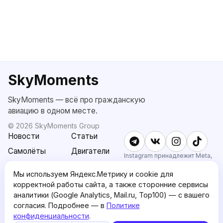
SkyMoments
SkyMoments — всё про гражданскую
авиацию в одном месте.
©
2026
SkyMoments Group
Новости
Статьи
Самолёты
Двигатели
Instagram принадлежит Meta,
признанной экстремистской и
SkyMoments
Подписка
запрещённой в РФ.
Мы используем Яндекс.Метрику и cookie для
AI: Altair
SkyMoments
корректной работы сайта, а также сторонние сервисы
Pro
аналитики (Google Analytics, Mail.ru, Top100) — с вашего
О проекте
Пользовательское
согласия. Подробнее — в
Политике
соглашение
конфиденциальности
.
5