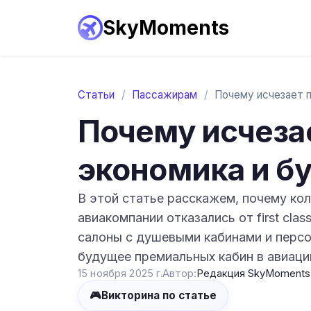
SkyMoments
Статьи
/
Пассажирам
/
Почему исчеза
экономика и буд
В этой статье расскажем, почему кол
авиакомпании отказались от first cla
салоны с душевыми кабинами и персо
будущее премиальных кабин в авиаци
15 ноября 2025 г.
Автор:
Редакция SkyMoments
🎮
Викторина по статье