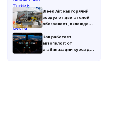
Bleed Air: как горячий
воздух от двигателей
обогревает, охлаждает
и защищает самолёт
Как работает
автопилот: от
стабилизации курса до
автономных посадок