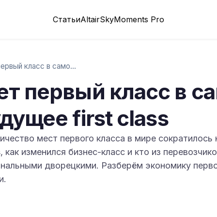
Статьи
Altair
SkyMoments Pro
Почему исчезает первый класс в самолётах…
ет первый класс в с
ущее first class
ичество мест первого класса в мире сократилось н
ss, как изменился бизнес-класс и кто из перевозчи
нальными дворецкими. Разберём экономику перво
и.