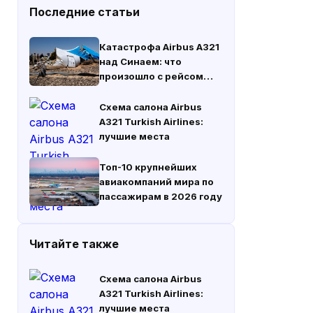
Последние статьи
Катастрофа Airbus A321
над Синаем: что
произошло с рейсом
«Когалымавиа» 31
октября 2015 года
Схема салона Airbus
A321 Turkish Airlines:
лучшие места
Топ-10 крупнейших
авиакомпаний мира по
пассажирам в 2026 году
Читайте также
Схема салона Airbus
A321 Turkish Airlines:
лучшие места