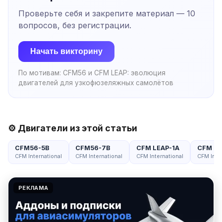
Проверьте себя и закрепите материал —
10
вопросов, без регистрации.
Начать викторину
По мотивам:
CFM56 и CFM LEAP: эволюция
двигателей для узкофюзеляжных самолётов
⚙️ Двигатели из этой статьи
CFM56-5B
CFM56-7B
CFM LEAP-1A
CFM LE
CFM International
CFM International
CFM International
CFM Inter
РЕКЛАМА