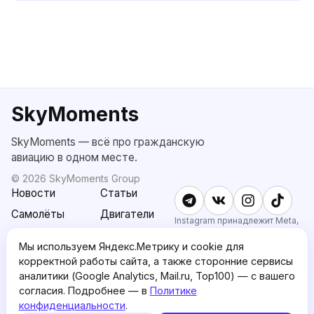
SkyMoments
SkyMoments — всё про гражданскую
авиацию в одном месте.
©
2026
SkyMoments Group
Новости
Статьи
Самолёты
Двигатели
Instagram принадлежит Meta,
признанной экстремистской и
SkyMoments
Подписка
запрещённой в РФ.
Мы используем Яндекс.Метрику и cookie для
AI: Altair
SkyMoments
корректной работы сайта, а также сторонние сервисы
Pro
аналитики (Google Analytics, Mail.ru, Top100) — с вашего
О проекте
Пользовательское
согласия. Подробнее — в
Политике
соглашение
конфиденциальности
.