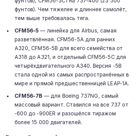
фунтов), CFM56-3C1 на 737-400 (23 500
фунтов). Чем тяжелее и длиннее самолёт,
тем выше требовалась тяга.
CFM56-5
— линейка для Airbus, самая
разветвлённая. CFM56-5A для ранних
A320, CFM56-5B для всего семейства от
A318 до A321, и отдельный CFM56-5C для
четырёхдвигательного A340. Версия -5B
стала одной из самых распространённых в
мире и прямой предшественницей LEAP-1A.
CFM56-7B
— для Boeing 737NG, самый
массовый вариант. Ставился на все 737 от
-600 до -900ER и разошёлся тиражом
более 15 000 двигателей.