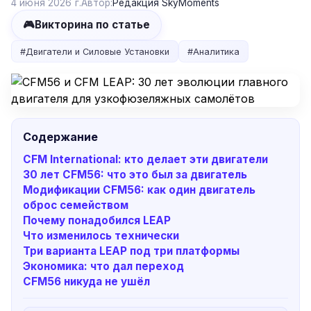
4 июня 2026 г.
Автор:
Редакция SkyMoments
🎮
Викторина по статье
#
Двигатели и Силовые Установки
#
Аналитика
Содержание
CFM International: кто делает эти двигатели
30 лет CFM56: что это был за двигатель
Модификации CFM56: как один двигатель
оброс семейством
Почему понадобился LEAP
Что изменилось технически
Три варианта LEAP под три платформы
Экономика: что дал переход
CFM56 никуда не ушёл