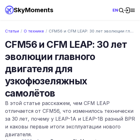
SkyMoments
EN
Статьи
/
О технике
/
CFM56 и CFM LEAP: 30 лет эволюции главно…
CFM56 и CFM LEAP: 30 лет
эволюции главного
двигателя для
узкофюзеляжных
самолётов
В этой статье расскажем, чем CFM LEAP
отличается от CFM56, что изменилось технически
за 30 лет, почему у LEAP-1A и LEAP-1B разный BPR
и каковы первые итоги эксплуатации нового
двигателя.