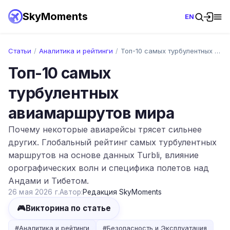
SkyMoments
EN
Статьи
/
Аналитика и рейтинги
/
Топ-10 самых турбулентных авиамаршрутов …
Топ-10 самых
турбулентных
авиамаршрутов мира
Почему некоторые авиарейсы трясет сильнее
других. Глобальный рейтинг самых турбулентных
маршрутов на основе данных Turbli, влияние
орографических волн и специфика полетов над
Андами и Тибетом.
26 мая 2026 г.
Автор:
Редакция SkyMoments
🎮
Викторина по статье
#
Аналитика и рейтинги
#
Безопасность и Эксплуатация