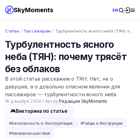
SkyMoments
EN
Статьи
/
Пассажирам
/
Турбулентность ясного неба (ТЯН): почему…
Турбулентность ясного
неба (ТЯН): почему трясёт
без облаков
В этой статье расскажем о ТЯН. Нет, не о
девушке, а о довольно опасном явлении для
пассажиров — турбулентности ясного неба
18 декабря 2024 г.
Автор:
Редакция SkyMoments
🎮
Викторина по статье
#
Безопасность и Эксплуатация
#
Гайды и Инструкции
#
Авиапроисшествия