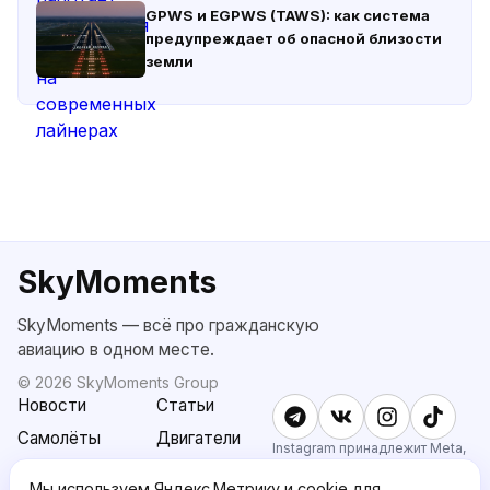
GPWS и EGPWS (TAWS): как система
предупреждает об опасной близости
земли
SkyMoments
SkyMoments — всё про гражданскую
авиацию в одном месте.
©
2026
SkyMoments Group
Новости
Статьи
Самолёты
Двигатели
Instagram принадлежит Meta,
признанной экстремистской и
SkyMoments
Подписка
запрещённой в РФ.
Мы используем Яндекс.Метрику и cookie для