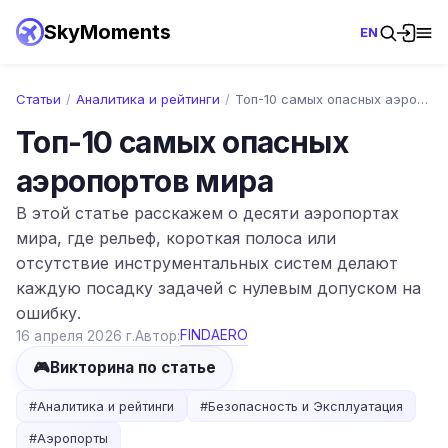
SkyMoments
EN
Статьи
/
Аналитика и рейтинги
/
Топ-10 самых опасных аэропортов мира
Топ-10 самых опасных
аэропортов мира
В этой статье расскажем о десяти аэропортах
мира, где рельеф, короткая полоса или
отсутствие инструментальных систем делают
каждую посадку задачей с нулевым допуском на
ошибку.
FINDAERO
16 апреля 2026 г.
Автор:
🎮
Викторина по статье
#
Аналитика и рейтинги
#
Безопасность и Эксплуатация
#
Аэропорты