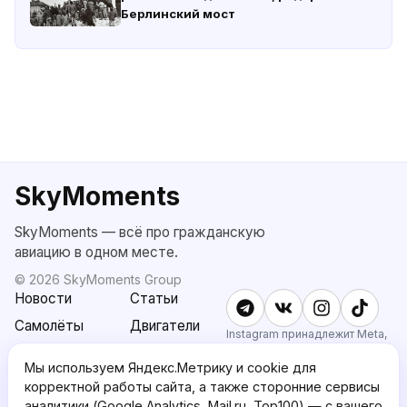
Берлинский мост
SkyMoments
SkyMoments — всё про гражданскую
авиацию в одном месте.
©
2026
SkyMoments Group
Новости
Статьи
Самолёты
Двигатели
Instagram принадлежит Meta,
признанной экстремистской и
SkyMoments
Подписка
запрещённой в РФ.
Мы используем Яндекс.Метрику и cookie для
AI: Altair
SkyMoments
корректной работы сайта, а также сторонние сервисы
Pro
аналитики (Google Analytics, Mail.ru, Top100) — с вашего