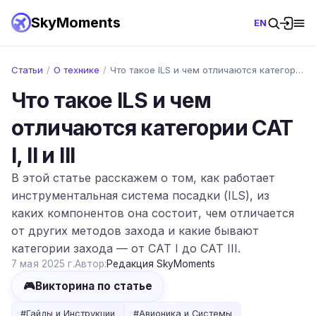
SkyMoments
EN
Статьи
/
О технике
/
Что такое ILS и чем отличаются категории…
Что такое ILS и чем
отличаются категории CAT
I, II и III
В этой статье расскажем о том, как работает
инструментальная система посадки (ILS), из
каких компонентов она состоит, чем отличается
от других методов захода и какие бывают
категории захода — от CAT I до CAT III.
7 мая 2025 г.
Автор:
Редакция SkyMoments
🎮
Викторина по статье
#
Гайды и Инструкции
#
Авионика и Системы