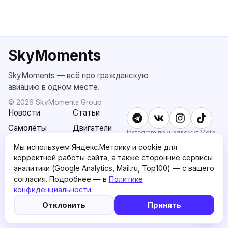
SkyMoments
SkyMoments — всё про гражданскую
авиацию в одном месте.
©
2026
SkyMoments Group
Новости
Статьи
Самолёты
Двигатели
Instagram принадлежит Meta,
признанной экстремистской и
SkyMoments
Подписка
Мы используем Яндекс.Метрику и cookie для
запрещённой в РФ.
AI: Altair
SkyMoments
корректной работы сайта, а также сторонние сервисы
Pro
аналитики (Google Analytics, Mail.ru, Top100) — с вашего
согласия. Подробнее — в
Политике
О проекте
Пользовательское
конфиденциальности
.
соглашение
5
🤖
Отклонить
Принять
Политика
English version
конфиденциальности